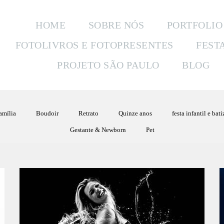
HOME
SOBRE NÓS
PORTFOLIO
FOTOLIVROS E FOTOPRESENTES
FEST
PROJETO SÃO PAULO
BLOG
amília
Boudoir
Retrato
Quinze anos
festa infantil e bat
Gestante & Newborn
Pet