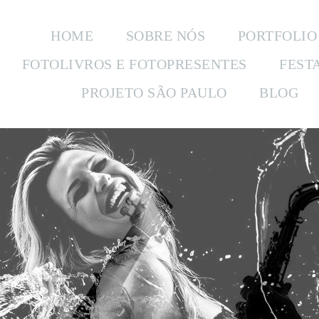
HOME
SOBRE NÓS
PORTFOLIO
FOTOLIVROS E FOTOPRESENTES
FEST
PROJETO SÃO PAULO
BLOG