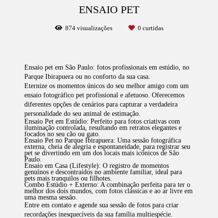
ENSAIO PET
874
visualizações
0
curtidas
Ensaio pet em São Paulo: fotos profissionais em estúdio, no
Parque Ibirapuera ou no conforto da sua casa.
Eternize os momentos únicos do seu melhor amigo com um
ensaio fotográfico pet profissional e afetuoso. Oferecemos
diferentes opções de cenários para capturar a verdadeira
personalidade do seu animal de estimação.
Ensaio Pet em Estúdio
:
Perfeito para fotos criativas com
iluminação controlada, resultando em retratos elegantes e
focados no seu cão ou gato.
Ensaio Pet no Parque Ibirapuera
:
Uma sessão fotográfica
externa, cheia de alegria e espontaneidade, para registrar seu
pet se divertindo em um dos locais mais icônicos de São
Paulo.
Ensaio em Casa (Lifestyle)
:
O registro de momentos
genuínos e descontraídos no ambiente familiar, ideal para
pets mais tranquilos ou filhotes.
Combo Estúdio + Externo
:
A combinação perfeita para ter o
melhor dos dois mundos, com fotos clássicas e ao ar livre em
uma mesma sessão.
Entre em contato e agende sua sessão de fotos para criar
recordações inesquecíveis da sua família multiespécie.