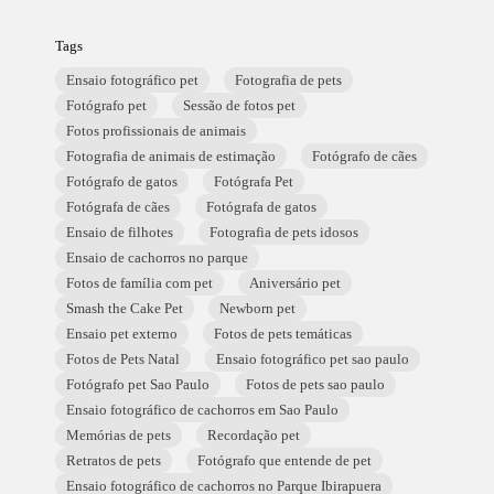
Tags
Ensaio fotográfico pet
Fotografia de pets
Fotógrafo pet
Sessão de fotos pet
Fotos profissionais de animais
Fotografia de animais de estimação
Fotógrafo de cães
Fotógrafo de gatos
Fotógrafa Pet
Fotógrafa de cães
Fotógrafa de gatos
Ensaio de filhotes
Fotografia de pets idosos
Ensaio de cachorros no parque
Fotos de família com pet
Aniversário pet
Smash the Cake Pet
Newborn pet
Ensaio pet externo
Fotos de pets temáticas
Fotos de Pets Natal
Ensaio fotográfico pet sao paulo
Fotógrafo pet Sao Paulo
Fotos de pets sao paulo
Ensaio fotográfico de cachorros em Sao Paulo
Memórias de pets
Recordação pet
Retratos de pets
Fotógrafo que entende de pet
Ensaio fotográfico de cachorros no Parque Ibirapuera