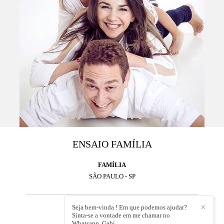
ENSAIO FAMÍLIA
FAMÍLIA
SÃO PAULO - SP
Seja bem-vinda ! Em que podemos ajudar?
✕
9423
0
Sinta-se a vontade em me chamar no
Whatsapp. Gabi