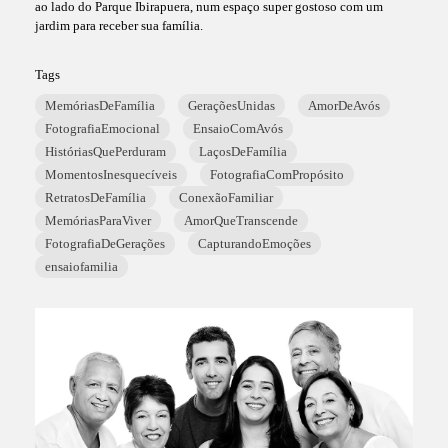
ao lado do Parque Ibirapuera, num espaço super gostoso com um
jardim para receber sua família.
Tags
MemóriasDeFamília
GeraçõesUnidas
AmorDeAvós
FotografiaEmocional
EnsaioComAvós
HistóriasQuePerduram
LaçosDeFamília
MomentosInesquecíveis
FotografiaComPropósito
RetratosDeFamília
ConexãoFamiliar
MemóriasParaViver
AmorQueTranscende
FotografiaDeGerações
CapturandoEmoções
ensaiofamilia