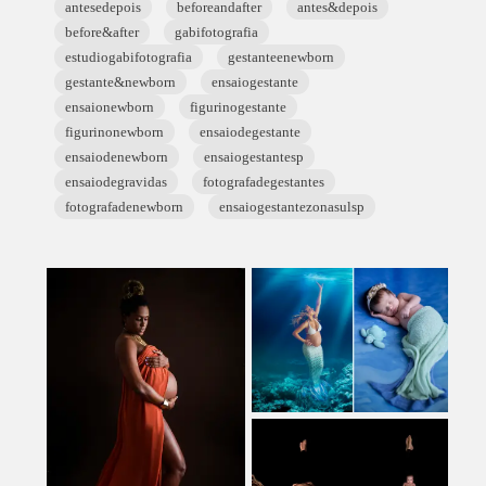
antesedepois
beforeandafter
antes&depois
before&after
gabifotografia
estudiogabifotografia
gestanteenewborn
gestante&newborn
ensaiogestante
ensaionewborn
figurinogestante
figurinonewborn
ensaiodegestante
ensaiodenewborn
ensaiogestantesp
ensaiodegravidas
fotografadegestantes
fotografadenewborn
ensaiogestantezonasulsp