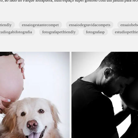
o, ao lado do Parque Ibirapuera, num espaço super gostoso com um jardim para rece
riendly
ensaiogestantecompet
ensaiodegravidacompets
ensaiobeb
tudiogabifotografia
fotografapetfriendly
fotografasp
estudiopetfri