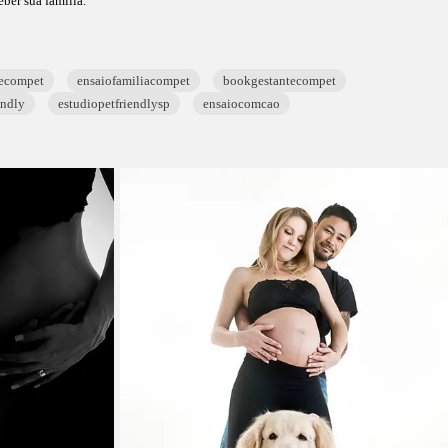
ber sua família.
ecompet
ensaiofamiliacompet
bookgestantecompet
endly
estudiopetfriendlysp
ensaiocomcao