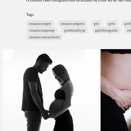
O Estúdio Gabi Fotografia está localizado na Zona Sul de São Paul
Tags
ensaiocompet
ensaiocompets
pet
pets
petf
ensaiocompetsp
petfriendlysp
gabifotografia
es
ensaiocomcachorro