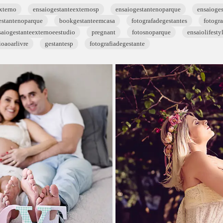
xterno
ensaiogestanteexternosp
ensaiogestantenoparque
ensaioge
stantenoparque
bookgestanteemcasa
fotografadegestantes
fotogr
saiogestanteexternoeestudio
pregnant
fotosnoparque
ensaiolifesty
ioaoarlivre
gestantesp
fotografiadegestante