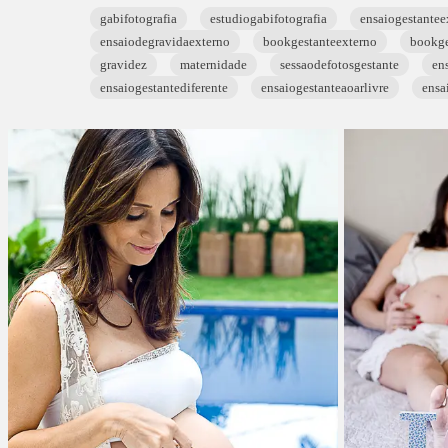
gabifotografia
estudiogabifotografia
ensaiogestantee
ensaiodegravidaexterno
bookgestanteexterno
bookge
gravidez
maternidade
sessaodefotosgestante
en
ensaiogestantediferente
ensaiogestanteaoarlivre
ensa