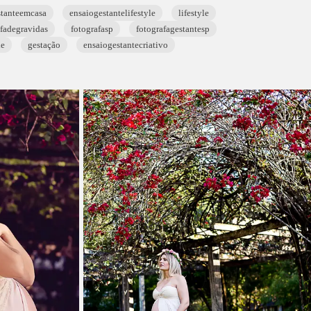
stanteemcasa
ensaiogestantelifestyle
lifestyle
afadegravidas
fotografasp
fotografagestantesp
le
gestação
ensaiogestantecriativo