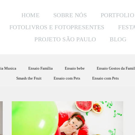
HOME
SOBRE NÓS
PORTFOLIO
FOTOLIVROS E FOTOPRESENTES
FEST
PROJETO SÃO PAULO
BLOG
ia Musica
Ensaio Família
Ensaio bebe
Ensaio Gostos da Famil
Smash the Fruit
Ensaio com Pets
Ensaio com Pets