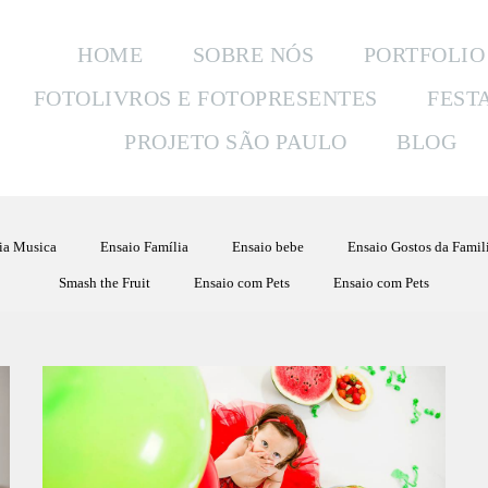
HOME
SOBRE NÓS
PORTFOLIO
FOTOLIVROS E FOTOPRESENTES
FEST
PROJETO SÃO PAULO
BLOG
ia Musica
Ensaio Família
Ensaio bebe
Ensaio Gostos da Famil
Smash the Fruit
Ensaio com Pets
Ensaio com Pets