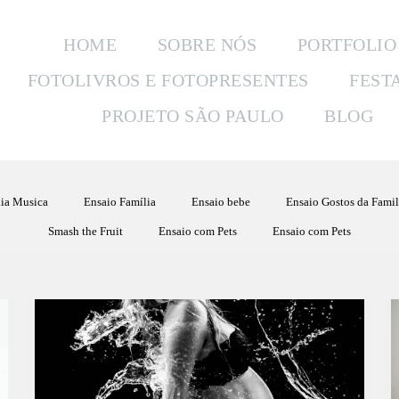
HOME
SOBRE NÓS
PORTFOLIO
FOTOLIVROS E FOTOPRESENTES
FEST
PROJETO SÃO PAULO
BLOG
ia Musica
Ensaio Família
Ensaio bebe
Ensaio Gostos da Famil
Smash the Fruit
Ensaio com Pets
Ensaio com Pets