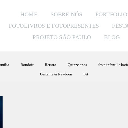
HOME
SOBRE NÓS
PORTFOLIO
FOTOLIVROS E FOTOPRESENTES
FEST
PROJETO SÃO PAULO
BLOG
amília
Boudoir
Retrato
Quinze anos
festa infantil e bat
Gestante & Newborn
Pet