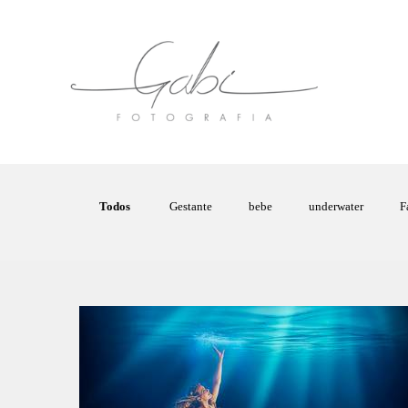
Todos
Gestante
bebe
underwater
F