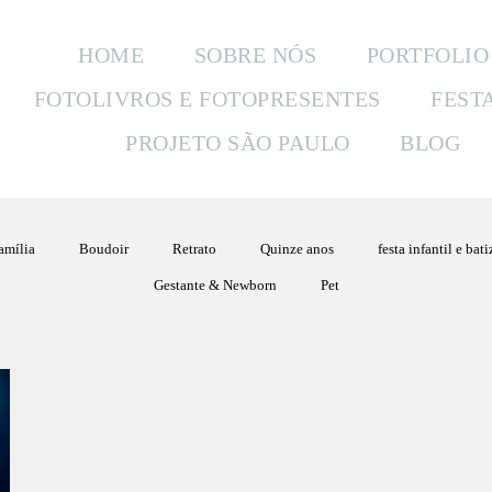
HOME
SOBRE NÓS
PORTFOLIO
FOTOLIVROS E FOTOPRESENTES
FEST
PROJETO SÃO PAULO
BLOG
amília
Boudoir
Retrato
Quinze anos
festa infantil e bat
Gestante & Newborn
Pet