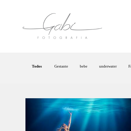
Todos
Gestante
bebe
underwater
F