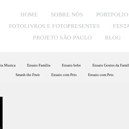
HOME
SOBRE NÓS
PORTFOLIO
FOTOLIVROS E FOTOPRESENTES
FEST
PROJETO SÃO PAULO
BLOG
ia Musica
Ensaio Família
Ensaio bebe
Ensaio Gostos da Famil
Smash the Fruit
Ensaio com Pets
Ensaio com Pets